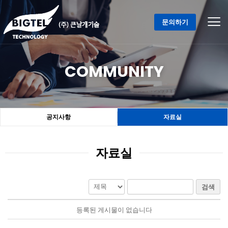
콘
텐
문의하기
츠
로
건
COMMUNITY
너
뛰
기
공지사항
자료실
자료실
검색
등록된 게시물이 없습니다